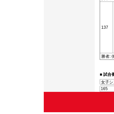
137
勝者: 
試合