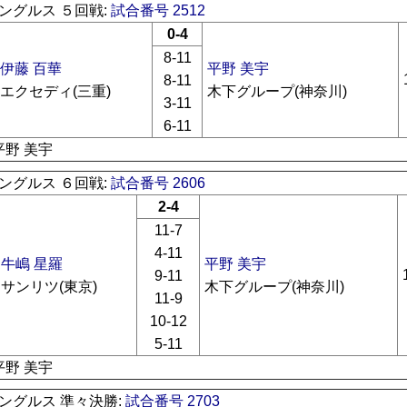
ングルス ５回戦:
試合番号 2512
0-4
8-11
伊藤 百華
平野 美宇
8-11
エクセディ(三重)
木下グループ(神奈川)
3-11
6-11
平野 美宇
ングルス ６回戦:
試合番号 2606
2-4
11-7
4-11
牛嶋 星羅
平野 美宇
9-11
サンリツ(東京)
木下グループ(神奈川)
11-9
10-12
5-11
平野 美宇
ングルス 準々決勝:
試合番号 2703