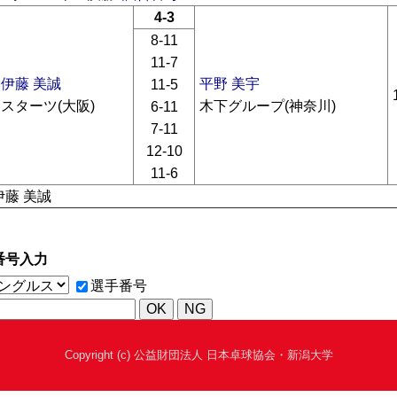
4-3
8-11
11-7
伊藤 美誠
平野 美宇
11-5
スターツ(大阪)
木下グループ(神奈川)
6-11
7-11
12-10
11-6
伊藤 美誠
番号入力
選手番号
Copyright (c) 公益財団法人 日本卓球協会・新潟大学