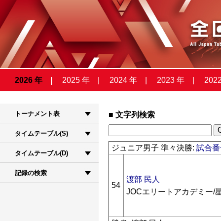
2026 年
2025 年
2024 年
2023 年
202
トーナメント表
文字列検索
タイムテーブル(S)
ジュニア男子 準々決勝:
試合番号
タイムテーブル(D)
記録の検索
渡部 民人
54
JOCエリートアカデミー/星