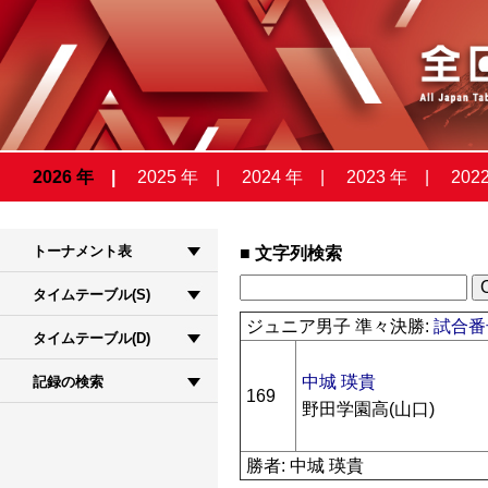
2026 年
2025 年
2024 年
2023 年
202
トーナメント表
文字列検索
タイムテーブル(S)
ジュニア男子 準々決勝:
試合番号
タイムテーブル(D)
中城 瑛貴
記録の検索
169
野田学園高(山口)
勝者: 中城 瑛貴