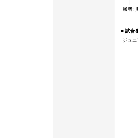
勝者: 
試合