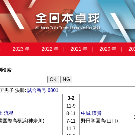
年
2023 年
2022 年
2021 年
2020 年
20
列検索
ア男子 決勝:
試合番号 6801
3-2
11-9
上 流星
中城 瑛貴
8-11
槎国際高横浜(神奈川)
野田学園高(山口)
7-11
11-7