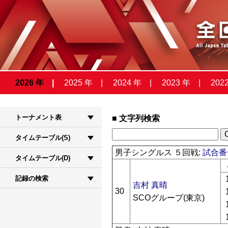
2026 年
2025 年
2024 年
2023 年
202
トーナメント表
文字列検索
タイムテーブル(S)
男子シングルス ５回戦:
試合番号
タイムテーブル(D)
記録の検索
吉村 真晴
30
SCOグループ(東京)