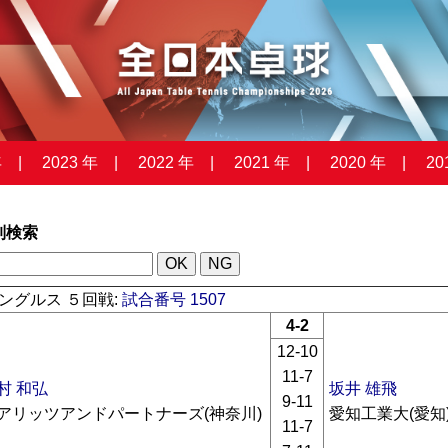
年
2023 年
2022 年
2021 年
2020 年
20
列検索
ングルス ５回戦:
試合番号 1507
4-2
12-10
11-7
村 和弘
坂井 雄飛
9-11
アリッツアンドパートナーズ(神奈川)
愛知工業大(愛知
11-7