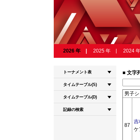
2026 年
2025 年
2024 
トーナメント表
文字
タイムテーブル(S)
男子シ
タイムテーブル(D)
記録の検索
吉
87
ケ