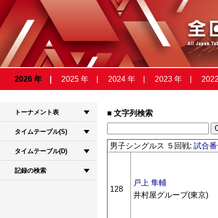
2026 年
2025 年
2024 年
2023 年
202
トーナメント表
文字列検索
タイムテーブル(S)
男子シングルス ５回戦:
試合番号
タイムテーブル(D)
記録の検索
戸上 隼輔
128
井村屋グループ(東京)