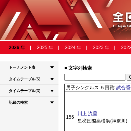
2026 年
2025 年
2024 年
2023 年
202
トーナメント表
文字列検索
タイムテーブル(S)
男子シングルス ５回戦:
試合番号
タイムテーブル(D)
記録の検索
川上 流星
156
星槎国際高横浜(神奈川)