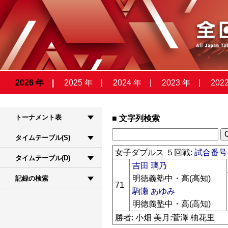
2026 年
2025 年
2024 年
2023 年
202
トーナメント表
文字列検索
タイムテーブル(S)
女子ダブルス ５回戦:
試合番号 
タイムテーブル(D)
吉田 璃乃
明徳義塾中・高(高知)
記録の検索
71
駒瀬 あゆみ
明徳義塾中・高(高知)
勝者: 小畑 美月:菅澤 柚花里