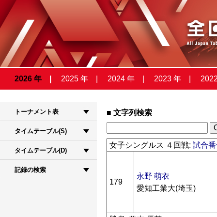
2026 年
2025 年
2024 年
2023 年
202
トーナメント表
文字列検索
タイムテーブル(S)
女子シングルス ４回戦:
試合番号
タイムテーブル(D)
記録の検索
永野 萌衣
179
愛知工業大(埼玉)