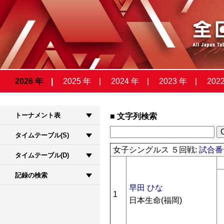
2026 年
2025 年
2024 年
2023 年
202
トーナメント表
文字列検索
タイムテーブル(S)
女子シングルス ５回戦:
試合番号
タイムテーブル(D)
記録の検索
早田 ひな
1
日本生命(福岡)