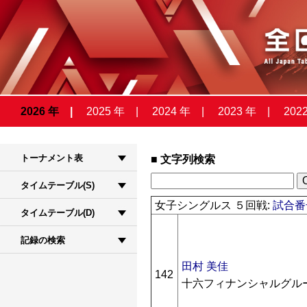
2026 年
2025 年
2024 年
2023 年
202
トーナメント表
文字列検索
タイムテーブル(S)
女子シングルス ５回戦:
試合番号
タイムテーブル(D)
記録の検索
田村 美佳
142
十六フィナンシャルグルー