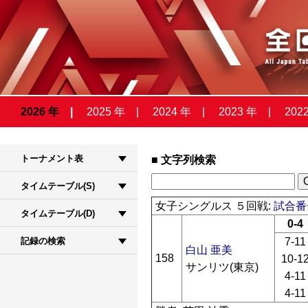
2026 年
2025 年
2024 年
2023 年
202
トーナメント表
文字列検索
タイムテーブル(S)
女子シングルス ５回戦:
試合番号
タイムテーブル(D)
0-4
7-11
記録の検索
白山 亜美
158
10-1
サンリツ(東京)
4-11
4-11