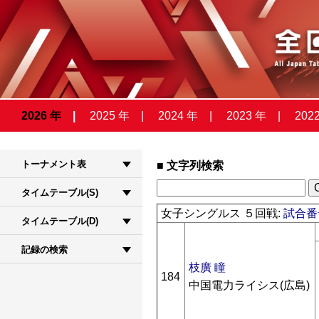
2026 年
2025 年
2024 年
2023 年
202
トーナメント表
文字列検索
タイムテーブル(S)
女子シングルス ５回戦:
試合番号
タイムテーブル(D)
記録の検索
枝廣 瞳
184
中国電力ライシス(広島)