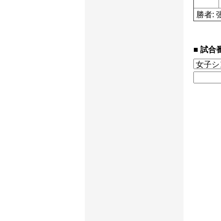
勝者: 
試合