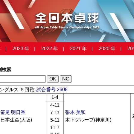
年
2023 年
2022 年
2021 年
2020 年
20
列検索
ングルス ６回戦:
試合番号 2608
1-4
4-11
笹尾 明日香
張本 美和
7-11
日本生命(大阪)
木下グループ(神奈川)
5-11
11-7