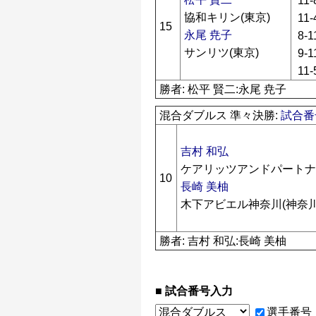
11-
協和キリン(東京)
11-
15
永尾 尭子
8-1
サンリツ(東京)
9-1
11-
勝者: 松平 賢二:永尾 尭子
混合ダブルス 準々決勝:
試合番号
吉村 和弘
ケアリッツアンドパートナ
10
長崎 美柚
木下アビエル神奈川(神奈川
勝者: 吉村 和弘:長崎 美柚
試合番号入力
選手番号