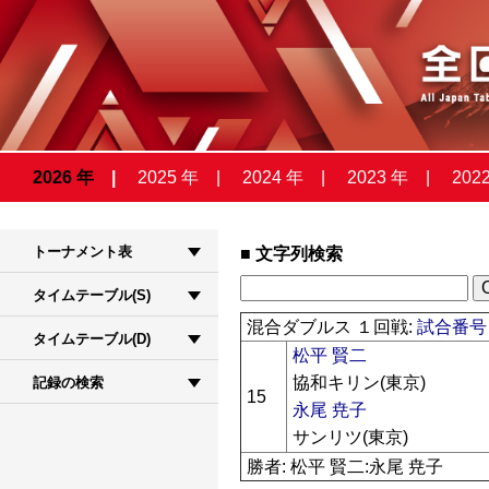
2026 年
2025 年
2024 年
2023 年
202
トーナメント表
文字列検索
タイムテーブル(S)
混合ダブルス １回戦:
試合番号 
タイムテーブル(D)
松平 賢二
協和キリン(東京)
記録の検索
15
永尾 尭子
サンリツ(東京)
勝者: 松平 賢二:永尾 尭子