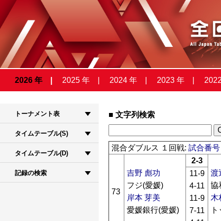
2026 年
2025 年
2024 年
2023 年
202
トーナメント表
文字列検索
タイムテーブル(S)
混合ダブルス １回戦:
試合番号 
タイムテーブル(D)
2-3
吉野 彪功
渡
11-9
記録の検索
フジ(愛媛)
協
4-11
73
岸本 芽美
木
11-9
愛媛銀行(愛媛)
ト
7-11