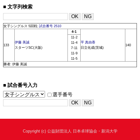
文字列検索
女子シングルス 5回戦:
試合番号 2510
4-1
11-2
伊藤 美誠
平 真由香
11-4
133
140
スターツSC(大阪)
日立化成(茨城)
7-11
11-9
11-5
勝者: 伊藤 美誠
試合番号入力
選手番号
Copyright (c) 公益財団法人 日本卓球協会・新潟大学