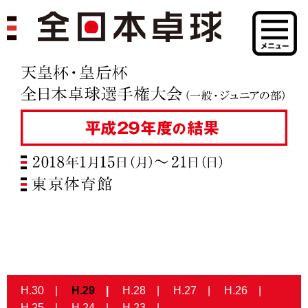
H.30
H.29
H.28
H.27
H.26
H.25
H.24
H.23