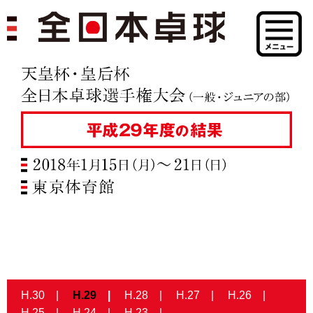
H.30
H.29
H.28
H.27
H.26
H.25
H.24
H.23