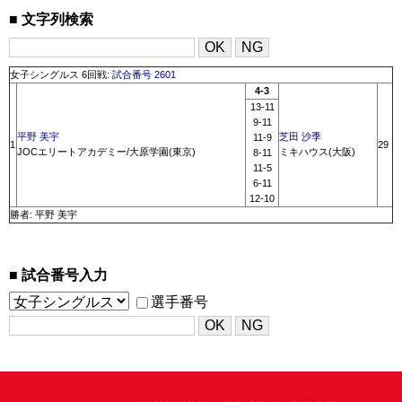
文字列検索
女子シングルス 6回戦:
試合番号 2601
4-3
13-11
9-11
平野 美宇
芝田 沙季
11-9
1
29
JOCエリートアカデミー/大原学園(東京)
ミキハウス(大阪)
8-11
11-5
6-11
12-10
勝者: 平野 美宇
試合番号入力
選手番号