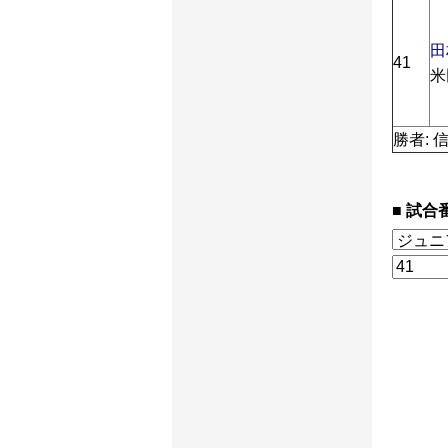
田
41
米
勝者: 
試合