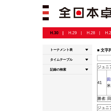
H.30
H.29
H.28
H.
トーナメント表
文字
タイムテーブル
ジュニア
記録の検索
田
41
米
勝者: 
ジュニア