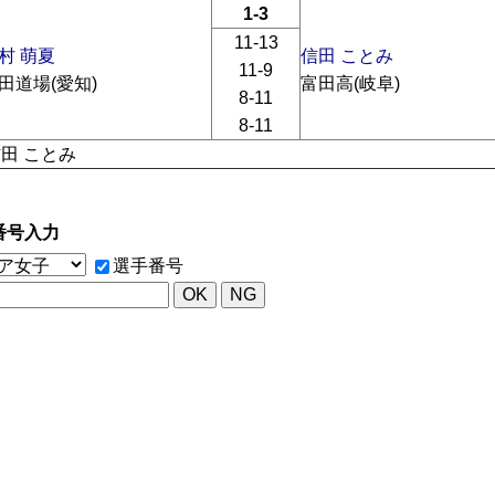
1-3
11-13
村 萌夏
信田 ことみ
11-9
田道場(愛知)
富田高(岐阜)
8-11
8-11
信田 ことみ
番号入力
選手番号