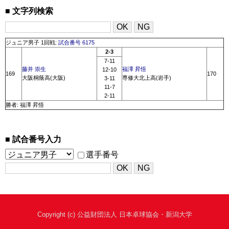
文字列検索
ジュニア男子 1回戦:
試合番号 6175
2-3
7-11
藤井 崇生
福澤 昇悟
12-10
169
170
大阪桐蔭高(大阪)
専修大北上高(岩手)
3-11
11-7
2-11
勝者: 福澤 昇悟
試合番号入力
選手番号
Copyright (c) 公益財団法人 日本卓球協会・新潟大学