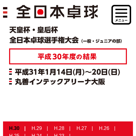
H.30
H.29
H.28
H.27
H.26
H.25
H.24
H.23