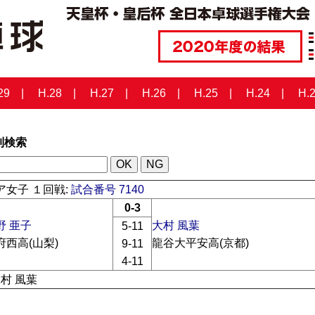
29
H.28
H.27
H.26
H.25
H.24
H.
列検索
ア女子 １回戦:
試合番号 7140
0-3
野 亜子
大村 風葉
5-11
府西高(山梨)
龍谷大平安高(京都)
9-11
4-11
大村 風葉