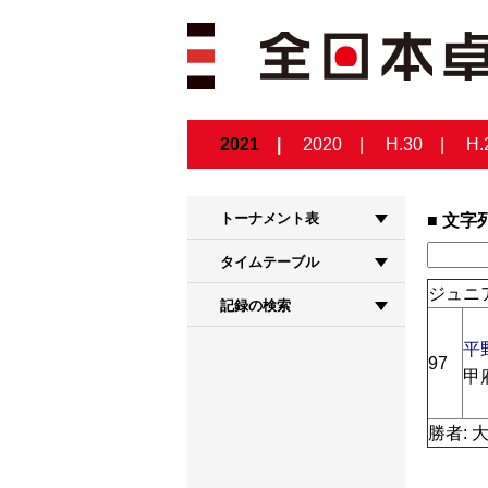
2021
2020
H.30
H.
トーナメント表
文字
タイムテーブル
ジュニ
記録の検索
平
97
甲
勝者: 