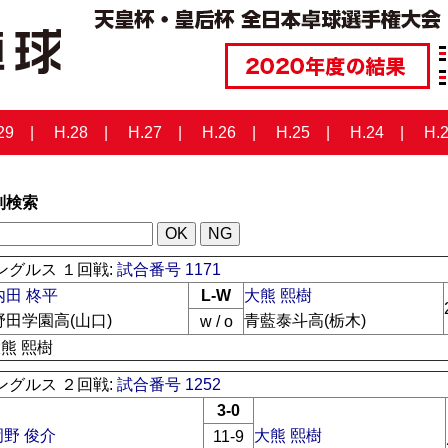
29
H.28
H.27
H.26
H.25
H.24
H.
列検索
ングルス １回戦:
試合番号 1171
内田 柊平
L-W
大熊 熙樹
野田学園高(山口)
青藍泰斗高(栃木)
w / o
大熊 熙樹
ングルス ２回戦:
試合番号 1252
3-0
岡野 俊介
大熊 熙樹
11-9