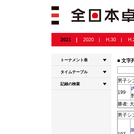
2021
2020
H.30
H.
トーナメント表
文字
タイムテーブル
男子シ
記録の検索
199
勝者: 
男子シ