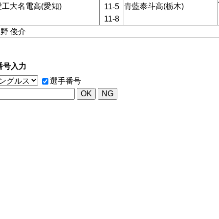
愛工大名電高(愛知)
青藍泰斗高(栃木)
11-5
11-8
岡野 俊介
番号入力
選手番号