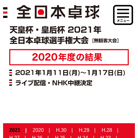
2021
2020
H.30
H.29
H.28
H.27
H.26
H.25
H.24
H.23