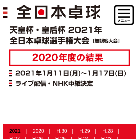
2021
2020
H.30
H.29
H.28
H.27
H.26
H.25
H.24
H.23