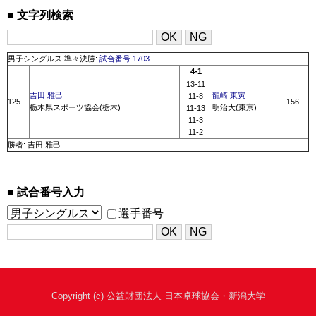
文字列検索
男子シングルス 準々決勝:
試合番号 1703
4-1
13-11
吉田 雅己
龍崎 東寅
11-8
125
156
栃木県スポーツ協会(栃木)
明治大(東京)
11-13
11-3
11-2
勝者: 吉田 雅己
試合番号入力
選手番号
Copyright (c) 公益財団法人 日本卓球協会・新潟大学