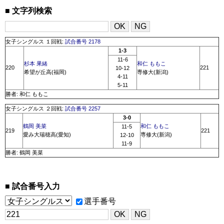
文字列検索
女子シングルス １回戦:
試合番号 2178
1-3
11-6
杉本 果緒
和仁 ももこ
220
221
10-12
希望が丘高(福岡)
専修大(新潟)
4-11
5-11
勝者: 和仁 ももこ
女子シングルス ２回戦:
試合番号 2257
3-0
鶴岡 美菜
和仁 ももこ
11-5
219
221
愛み大瑞穂高(愛知)
専修大(新潟)
12-10
11-9
勝者: 鶴岡 美菜
試合番号入力
選手番号