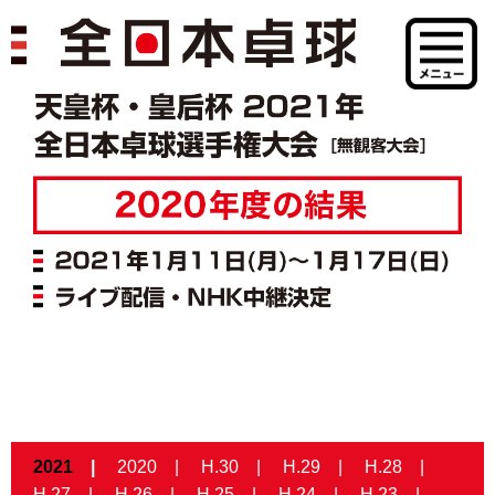
2021
2020
H.30
H.29
H.28
H.27
H.26
H.25
H.24
H.23