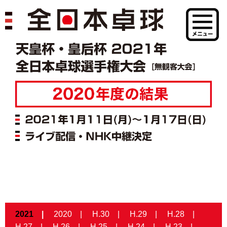
2021
2020
H.30
H.29
H.28
H.27
H.26
H.25
H.24
H.23