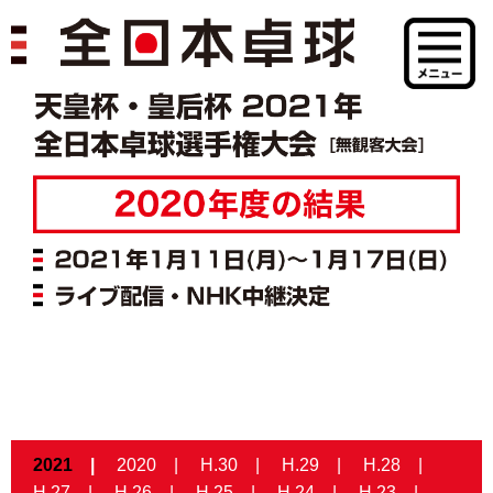
2021
2020
H.30
H.29
H.28
H.27
H.26
H.25
H.24
H.23