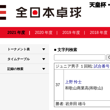
2021 年度
2020 年度
2019 年度
2018 年度
トーナメント表
文字列検索
タイムテーブル
ジュニア男子 １回戦:
試合番号 
記録の検索
上野 怜士
37
和歌山商業高(和歌山)
勝者: 岩井田 雄斗