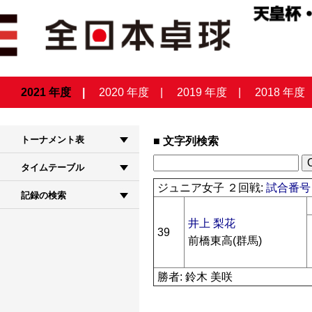
2021 年度
2020 年度
2019 年度
2018 年度
トーナメント表
文字列検索
タイムテーブル
ジュニア女子 ２回戦:
試合番号 
記録の検索
井上 梨花
39
前橋東高(群馬)
勝者: 鈴木 美咲