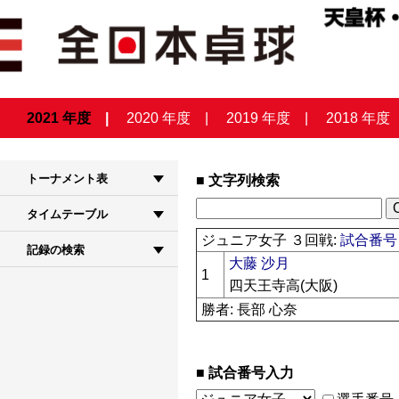
2021 年度
2020 年度
2019 年度
2018 年度
トーナメント表
文字列検索
タイムテーブル
ジュニア女子 ３回戦:
試合番号 
記録の検索
大藤 沙月
1
四天王寺高(大阪)
勝者: 長部 心奈
試合番号入力