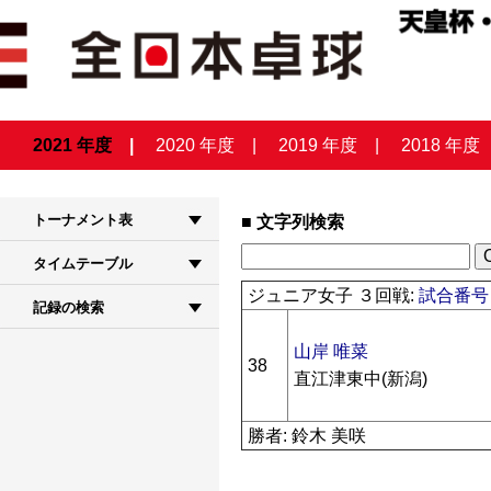
2021 年度
2020 年度
2019 年度
2018 年度
トーナメント表
文字列検索
タイムテーブル
ジュニア女子 ３回戦:
試合番号 
記録の検索
山岸 唯菜
38
直江津東中(新潟)
勝者: 鈴木 美咲