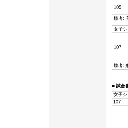
105
勝者: 
女子シ
107
勝者: 
試合