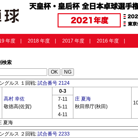
19 年度
2018 年度
2017 年度
2016 年度
列検索
ングルス １回戦:
試合番号 2124
0-3
高村 幸佐
庄 夏海
7-11
1
敬徳高(佐賀)
秋田県庁(秋田)
5-11
4-11
庄 夏海
ングルス ２回戦:
試合番号 2233