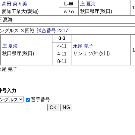
高田 菜々美
L-W
庄 夏海
1
愛知工業大(愛知)
秋田県庁(秋田)
w / o
庄 夏海
ングルス ３回戦:
試合番号 2317
0-3
庄 夏海
永尾 尭子
4-11
1
秋田県庁(秋田)
サンリツ(神奈川)
4-11
8-11
永尾 尭子
番号入力
選手番号