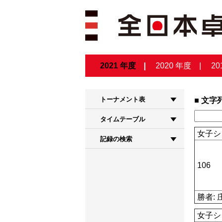
2021 年度
2020 年度
20
トーナメント表
文字
タイムテーブル
女子シ
記録の検索
106
勝者: 
女子シ