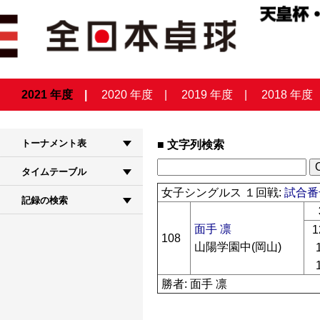
2021 年度
2020 年度
2019 年度
2018 年度
トーナメント表
文字列検索
タイムテーブル
女子シングルス １回戦:
試合番号
記録の検索
面手 凛
1
108
山陽学園中(岡山)
勝者: 面手 凛