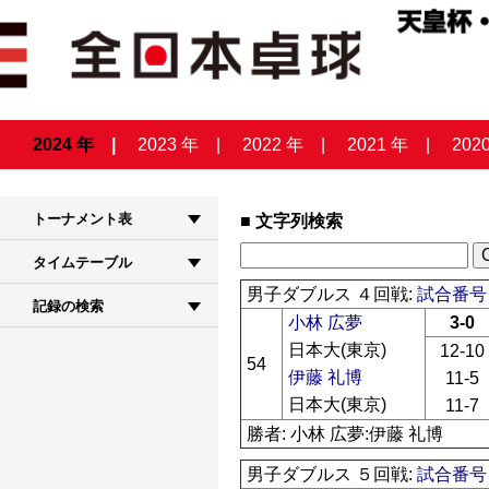
2024 年
2023 年
2022 年
2021 年
202
トーナメント表
文字列検索
タイムテーブル
男子ダブルス ４回戦:
試合番号 
記録の検索
小林 広夢
3-0
日本大(東京)
12-10
54
伊藤 礼博
11-5
日本大(東京)
11-7
勝者: 小林 広夢:伊藤 礼博
男子ダブルス ５回戦:
試合番号 