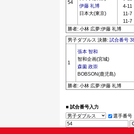
54
伊藤 礼博
4-11
日本大(東京)
11-7
11-7
勝者: 小林 広夢:伊藤 礼博
男子ダブルス 決勝:
試合番号 38
張本 智和
智和企画(宮城)
1
森薗 政崇
BOBSON(鹿児島)
勝者: 小林 広夢:伊藤 礼博
試合番号入力
選手番号