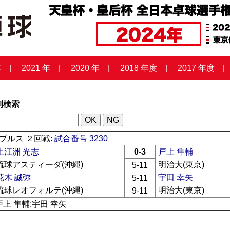
年
2021 年
2020 年
2018 年度
2017 年度
列検索
ブルス ２回戦:
試合番号 3230
上江洲 光志
0-3
戸上 隼輔
琉球アスティーダ(沖縄)
明治大(東京)
5-11
花木 誠弥
宇田 幸矢
5-11
琉球レオフォルテ(沖縄)
明治大(東京)
9-11
戸上 隼輔:宇田 幸矢