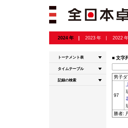
2024 年
2023 年
2022 
トーナメント表
文字
タイムテーブル
男子ダ
記録の検索
97
勝者: 