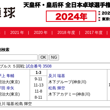
年
2021 年
2020 年
2018 年度
2017 年度
列検索
ブルス ５回戦:
試合番号 3508
1-3
戸上 隼輔
及川 瑞基
9-11
明治大(東京)
木下グループ(神奈川)
11-13
宇田 幸矢
松島 輝空
11-8
明治大(東京)
木下アカデミー(神奈川)
8-11
及川 瑞基:松島 輝空