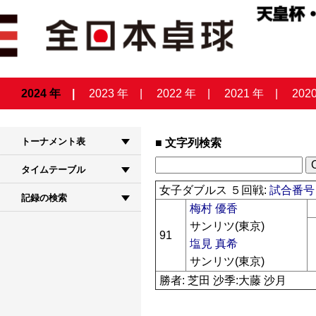
2024 年
2023 年
2022 年
2021 年
202
トーナメント表
文字列検索
タイムテーブル
女子ダブルス ５回戦:
試合番号 
記録の検索
梅村 優香
サンリツ(東京)
91
塩見 真希
サンリツ(東京)
勝者: 芝田 沙季:大藤 沙月