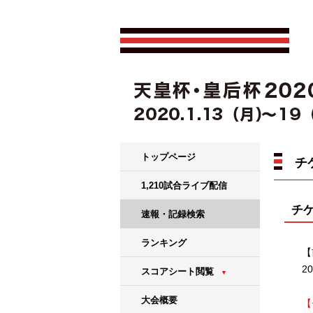
トップページ
チ
1,210試合ライブ配信
チ
速報・記録検索
ランキング
【
2
スコアシート閲覧
▼
大会概要
【