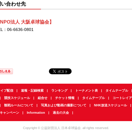
問い合わせ先
NPO法人 大阪卓球協会】
EL：06‐6636‐0801
ライブ配信
速報・記録検索
ランキング
トーナメント表
タイムテーブル
競技スケジュール
組合せ
チケット情報
タイムテーブル
コートレイア
観戦ルールについて
写真および動画の撮影について
NHK放送スケジュール
キャンペーン
Information
過去の大会
Copyright © 公益財団法人 日本卓球協会. all rights reserved.