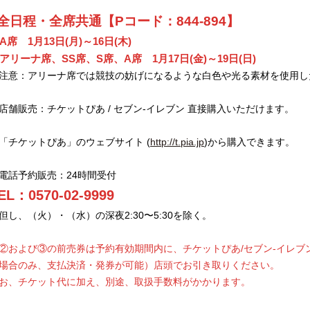
全日程・全席共通【Pコード：844-894】
A席 1月13日(月)～16日(木)
アリーナ席、SS席、S席、A席 1月17日(金)～19日(日)
注意：アリーナ席では競技の妨げになるような白色や光る素材を使用し
店舗販売：チケットぴあ / セブン-イレブン 直接購入いただけます。
「チケットぴあ」のウェブサイト (
http://t.pia.jp
)から購入できます。
電話予約販売：24時間受付
EL：0570-02-9999
但し、（火）・（水）の深夜2:30〜5:30を除く。
②および③の前売券は予約有効期間内に、チケットぴあ/セブン-イレブン
場合のみ、支払決済・発券が可能）店頭でお引き取りください。
お、チケット代に加え、別途、取扱手数料がかかります。