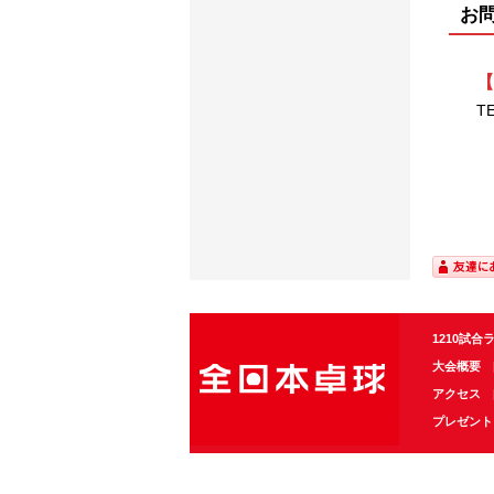
お
【
T
1210試合
大会概要
アクセス
プレゼント