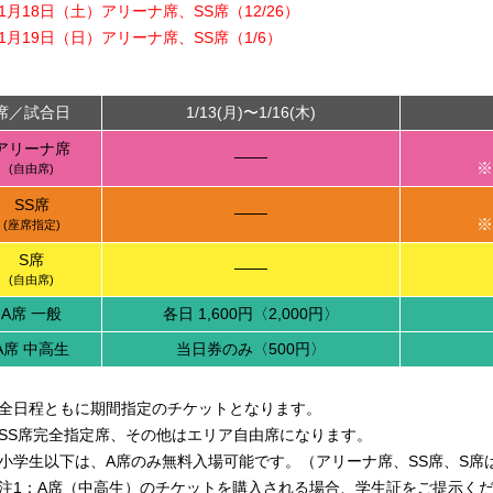
1月18日（土）アリーナ席、SS席（12/26）
1月19日（日）アリーナ席、SS席（1/6）
席／試合日
1/13(月)〜1/16(木)
アリーナ席
───
※
(自由席)
SS席
───
※
(座席指定)
S席
───
(自由席)
A席 一般
各日 1,600円〈2,000円〉
A席 中高生
当日券のみ〈500円〉
全日程ともに期間指定のチケットとなります。
SS席完全指定席、その他はエリア自由席になります。
小学生以下は、A席のみ無料入場可能です。（アリーナ席、SS席、S席
1：A席（中高生）のチケットを購入される場合、学生証をご提示く