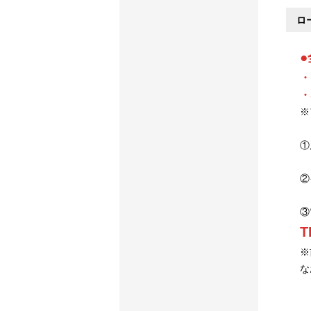
ロ
・
・
※
①
②
③
T
※
な