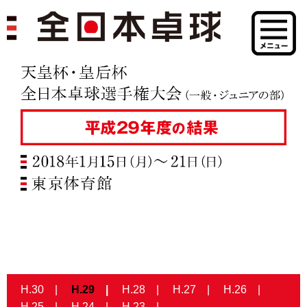
H.30
H.29
H.28
H.27
H.26
H.25
H.24
H.23