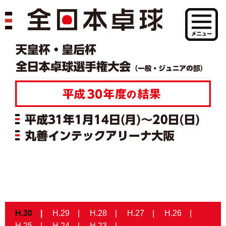
H.30
H.29
H.28
H.27
H.26
H.25
H.24
H.23