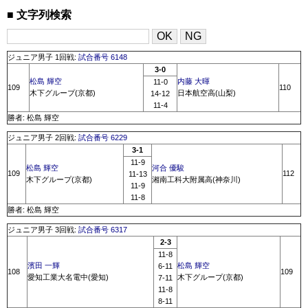
文字列検索
ジュニア男子 1回戦:
試合番号 6148
3-0
松島 輝空
内藤 大暉
11-0
109
110
木下グループ(京都)
日本航空高(山梨)
14-12
11-4
勝者: 松島 輝空
ジュニア男子 2回戦:
試合番号 6229
3-1
11-9
松島 輝空
河合 優駿
109
112
11-13
木下グループ(京都)
湘南工科大附属高(神奈川)
11-9
11-8
勝者: 松島 輝空
ジュニア男子 3回戦:
試合番号 6317
2-3
11-8
濱田 一輝
松島 輝空
6-11
108
109
愛知工業大名電中(愛知)
木下グループ(京都)
7-11
11-8
8-11