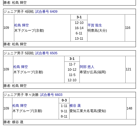
勝者: 松島 輝空
ジュニア男子 4回戦:
試合番号 6409
3-1
12-10
松島 輝空
平賀 龍生
109
116
16-14
木下グループ(京都)
明豊高(大分)
6-11
13-11
勝者: 松島 輝空
ジュニア男子 5回戦:
試合番号 6505
3-1
11-7
松島 輝空
阿部 悠人
109
121
10-12
木下グループ(京都)
希望が丘高(福岡)
11-5
12-10
勝者: 松島 輝空
ジュニア男子 準々決勝:
試合番号 6603
0-3
松島 輝空
横谷 晟
1-11
109
148
木下グループ(京都)
愛知工業大名電高(愛知)
9-11
8-11
勝者: 横谷 晟