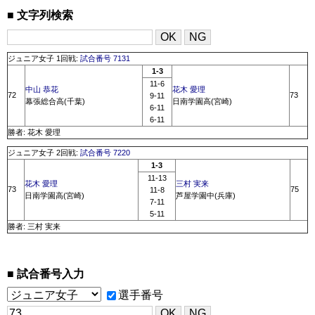
文字列検索
ジュニア女子 1回戦:
試合番号 7131
1-3
11-6
中山 恭花
花木 愛理
72
73
9-11
幕張総合高(千葉)
日南学園高(宮崎)
6-11
6-11
勝者: 花木 愛理
ジュニア女子 2回戦:
試合番号 7220
1-3
11-13
花木 愛理
三村 実来
73
75
11-8
日南学園高(宮崎)
芦屋学園中(兵庫)
7-11
5-11
勝者: 三村 実来
試合番号入力
選手番号