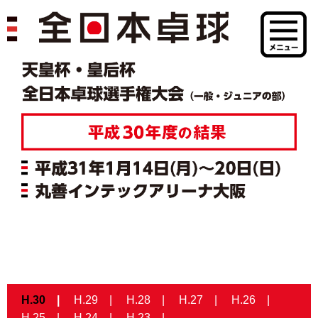
H.30
H.29
H.28
H.27
H.26
H.25
H.24
H.23