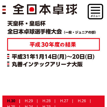
H.30
H.29
H.28
H.27
H.26
H.25
H.24
H.23