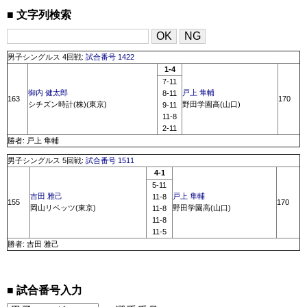
文字列検索
男子シングルス 4回戦:
試合番号 1422
1-4
7-11
御内 健太郎
戸上 隼輔
8-11
163
170
シチズン時計(株)(東京)
野田学園高(山口)
9-11
11-8
2-11
勝者: 戸上 隼輔
男子シングルス 5回戦:
試合番号 1511
4-1
5-11
吉田 雅己
戸上 隼輔
11-8
155
170
岡山リベッツ(東京)
野田学園高(山口)
11-8
11-8
11-5
勝者: 吉田 雅己
試合番号入力