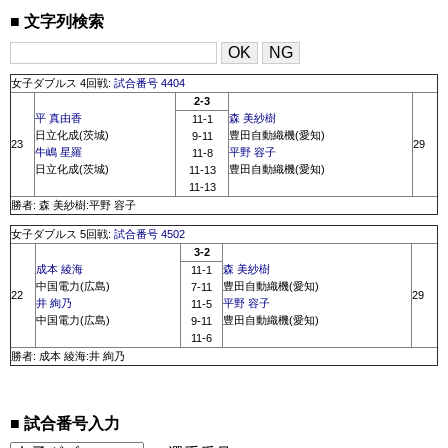
文字列検索
女子ダブルス 4回戦:
試合番号 4404
2-3
平 真由香
森 美紗樹
11-1
日立化成(茨城)
豊田自動織機(愛知)
9-11
23
29
牛嶋 星羅
平野 容子
11-8
日立化成(茨城)
豊田自動織機(愛知)
11-13
11-13
勝者: 森 美紗樹:平野 容子
女子ダブルス 5回戦:
試合番号 4502
3-2
成本 綾海
森 美紗樹
11-1
中国電力(広島)
豊田自動織機(愛知)
7-11
22
29
井 絢乃
平野 容子
11-5
中国電力(広島)
豊田自動織機(愛知)
9-11
11-6
勝者: 成本 綾海:井 絢乃
試合番号入力