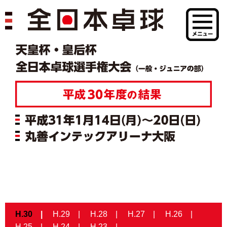
H.30
H.29
H.28
H.27
H.26
H.25
H.24
H.23