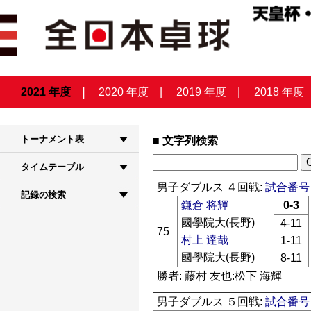
2021 年度
2020 年度
2019 年度
2018 年度
トーナメント表
文字列検索
タイムテーブル
男子ダブルス ４回戦:
試合番号 
記録の検索
鎌倉 将輝
0-3
國學院大(長野)
4-11
75
村上 達哉
1-11
國學院大(長野)
8-11
勝者: 藤村 友也:松下 海輝
男子ダブルス ５回戦:
試合番号 