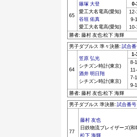
篠塚 大登
0-
愛工大名電高(愛知)
12-
65
谷垣 佑真
9-
愛工大名電高(愛知)
10-
勝者: 藤村 友也:松下 海輝
男子ダブルス 準々決勝:
試合番号
1-
笠原 弘光
8-
シチズン時計(東京)
64
11
酒井 明日翔
7-
シチズン時計(東京)
9-
勝者: 藤村 友也:松下 海輝
男子ダブルス 準決勝:
試合番号 
藤村 友也
日鉄物流ブレイザーズ(和
77
松下 海輝