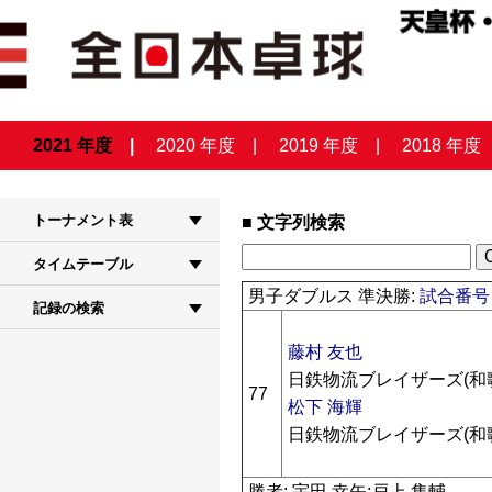
2021 年度
2020 年度
2019 年度
2018 年度
トーナメント表
文字列検索
タイムテーブル
男子ダブルス 準決勝:
試合番号 
記録の検索
藤村 友也
日鉄物流ブレイザーズ(和
77
松下 海輝
日鉄物流ブレイザーズ(和
勝者: 宇田 幸矢:戸上 隼輔