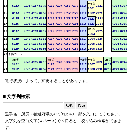
WS③
14
6113
6135
6157
6179
7112
7134
7156
7178
1310
2321
6215
6237
2301
15
6114
6136
6158
6180
7113
7135
7157
7179
1311
2302
2322
6216
6238
16
6115
6137
6159
6181
7114
7136
7158
7180
1307
2323
6217
6239
1323
17
6116
6138
6160
6182
7115
7137
7159
7181
1315
1329
2324
6218
6240
WS③
18
6117
6139
6161
6183
7116
7138
7160
7182
1312
2325
6219
6241
2303
19
6118
6140
6162
6184
7117
7139
7161
7183
1313
2304
2326
6220
6242
20
6119
6141
6163
6185
7118
7140
7162
7184
1314
2305
2327
6221
6243
21
6120
6142
6164
6186
7119
7141
7163
7185
1316
2306
2328
6222
6244
22
予備コート
JB①
JG①
MS③
WS③
JB②
23
6143
6165
6187
7142
7164
7186
2329
6223
6245
6121
7120
1317
2307
6201
24
6122
6144
6166
6188
7121
7143
7165
7187
1318
2308
2330
6202
6224
6246
進行状況によって、変更することがあります。
文字列検索
選手名・所属・都道府県のいずれかの一部を入力してください。
文字列を空白文字(スペース)で区切ると，絞り込み検索ができま
す。