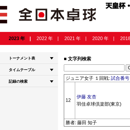
2023 年
2022 年
2021 年
2020 年
201
トーナメント表
文字列検索
タイムテーブル
ジュニア女子 １回戦:
試合番号 
記録の検索
伊藤 友杏
12
羽佳卓球倶楽部(東京)
勝者: 藤田 知子