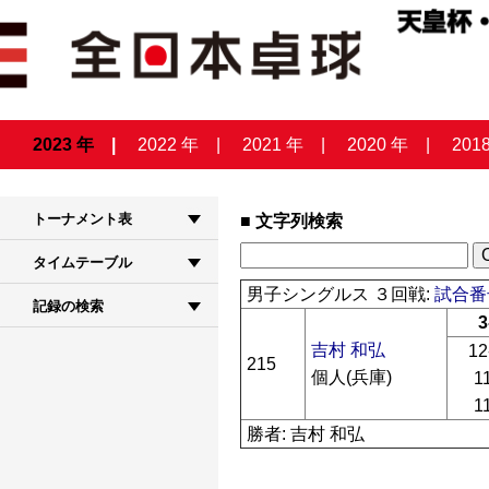
2023 年
2022 年
2021 年
2020 年
201
トーナメント表
文字列検索
タイムテーブル
男子シングルス ３回戦:
試合番号
記録の検索
3
吉村 和弘
12
215
個人(兵庫)
1
1
勝者: 吉村 和弘