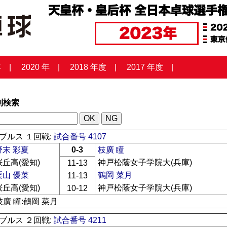
年
2020 年
2018 年度
2017 年度
列検索
ブルス １回戦:
試合番号 4107
野末 彩夏
0-3
枝廣 瞳
桜丘高(愛知)
神戸松蔭女子学院大(兵庫)
11-13
栗山 優菜
鶴岡 菜月
11-13
桜丘高(愛知)
神戸松蔭女子学院大(兵庫)
10-12
枝廣 瞳:鶴岡 菜月
ブルス ２回戦:
試合番号 4211