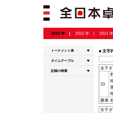
2023 年
2022 年
2021 
トーナメント表
文字
タイムテーブル
女子ダ
記録の検索
33
勝者: 
女子ダ